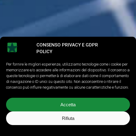
CONSENSO PRIVACY E GDPR
E
f
f
i
c
i
e
n
t
a
m
e
n
POLICY
t
o
Per fornire le migliori esperienze, utilizziamo tecnologie come i cookie per
memorizzare e/o accedere alle informazioni del dispositivo. Il consenso a
queste tecnologie ci permetterà di elaborare dati come il comportamento
e
n
e
r
g
e
t
i
c
o
di navigazione o ID unici su questo sito. Non acconsentire o ritirare il
consenso può influire negativamente su alcune caratteristiche e funzioni.
Navigate to the next sectio
Accetta
Rifiuta